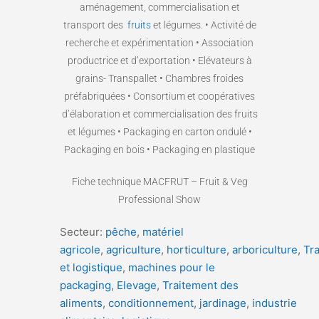
aménagement, commercialisation et
transport des
fruits
et légumes. • Activité de
recherche et expérimentation • Association
productrice et d’exportation • Elévateurs à
grains- Transpallet • Chambres froides
préfabriquées • Consortium et coopératives
d’élaboration et commercialisation des fruits
et légumes • Packaging en carton ondulé •
Packaging en bois • Packaging en plastique
Fiche technique MACFRUT – Fruit & Veg
Professional Show
Secteur:
pêche
,
matériel
agricole
,
agriculture
,
horticulture
,
arboriculture
,
Tr
et logistique
,
machines pour le
packaging
,
Elevage
,
Traitement des
aliments
,
conditionnement
,
jardinage
,
industrie