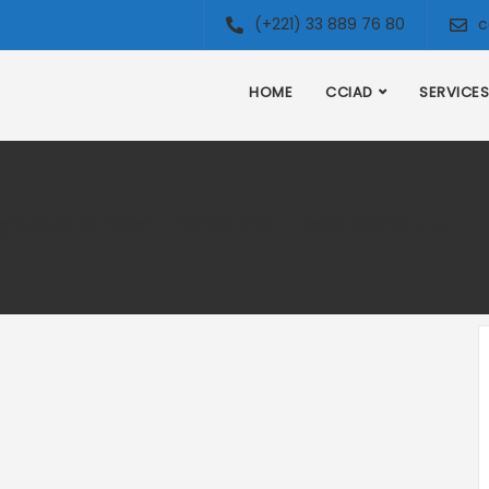
(+221) 33 889 76 80
c
HOME
CCIAD
SERVICES
riculture de Dakar
Évenements
appel d'offre
Avis d’Appel d’offre : Fourniture de propriétés de développement à bail pour Taxido Junction.