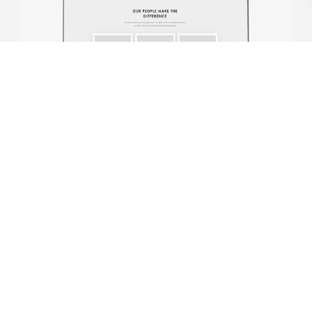
Design
studio