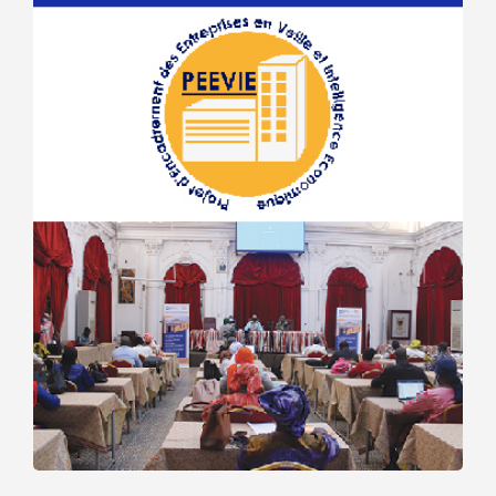
Projet
d’Encadrement
des
entreprises
en Veille et
Intelligence
Economique