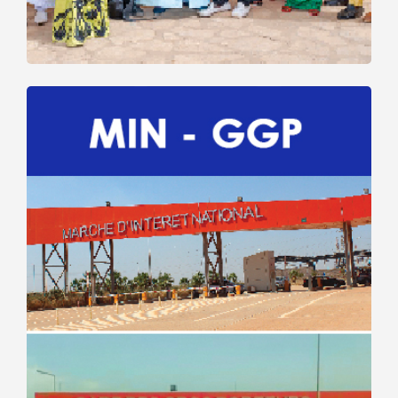
Marché
d’Intérêt
National –
SEMIG