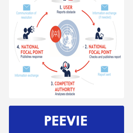
aux
obstacles
au
commerce