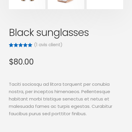
Black sunglasses
(
1
avis client)
Noté
1
5.00
sur 5
$
80.00
basé sur
notation
client
Taciti sociosqu ad litora torquent per conubia
nostra, per inceptos himenaeos. Pellentesque
habitant morbi tristique senectus et netus et
malesuada fames ac turpis egestas. Curabitur
faucibus purus sed porttitor finibus.