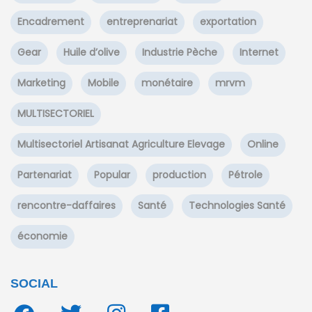
Encadrement
entreprenariat
exportation
Gear
Huile d’olive
Industrie Pèche
Internet
Marketing
Mobile
monétaire
mrvm
MULTISECTORIEL
Multisectoriel Artisanat Agriculture Elevage
Online
Partenariat
Popular
production
Pétrole
rencontre-daffaires
Santé
Technologies Santé
économie
SOCIAL