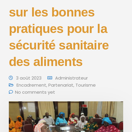
sur les bonnes
pratiques pour la
sécurité sanitaire
des aliments
3 août 2023
Administrateur
Encadrement
,
Partenariat
,
Tourisme
No comments yet